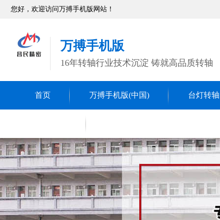
您好，欢迎访问万搏手机版网站！
万搏手机版
16年转轴行业技术沉淀 铸就高品质转轴
首页
万搏手机版(中国)
台灯转轴
转轴
联系昌民
五金冲压件
精密车削件
CNC数控车床件
万搏手机版(中国)配件