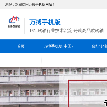
您好，欢迎访问万搏手机版网站！
万搏手机版
16年转轴行业技术沉淀 铸就高品质转轴
首页
万搏手机版(中国)
台灯转轴
转轴
联系昌民
五金冲压件
精密车削件
CNC数控车床件
万搏手机版(中国)配件