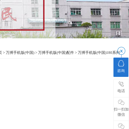
视频中心
转轴定制
昌民优势
页
>
万搏手机版(中国)
>
万搏手机版(中国)配件
>
万搏手机版(中国)180系列
咨询
电话
扫一扫加
微信