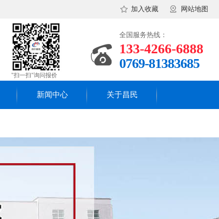
加入收藏
网站地图
全国服务热线：
133-4266-6888
0769-81383685
"扫一扫"询问报价
新闻中心
关于昌民
昌民资讯
关于昌民
行业新闻
昌民团队
常见答问
核心理念
工厂环境
合作流程