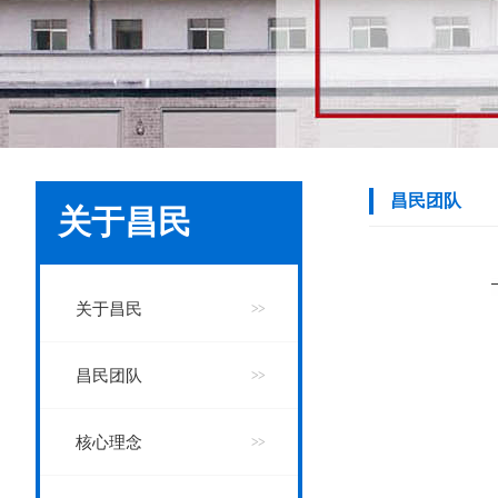
昌民团队
关于昌民
关于昌民
昌民团队
核心理念