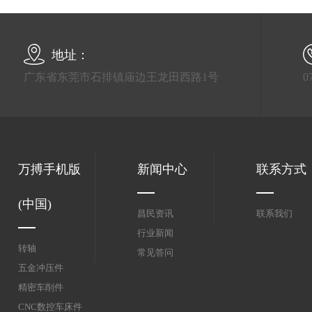
地址：
广东省东莞市石排镇庙边王龙田西路1号
0
万搏手机版
新闻中心
联系方式
(中国)
昌民资讯
联系我们
行业新闻
转轴
常见答问
五金冲压件
精密车削件
CNC数控车床件