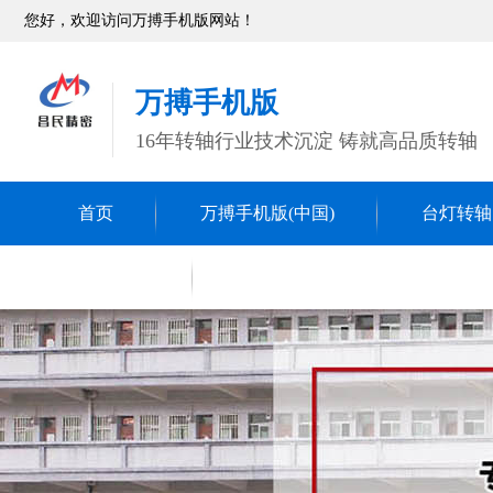
您好，欢迎访问万搏手机版网站！
万搏手机版
16年转轴行业技术沉淀 铸就高品质转轴
首页
万搏手机版(中国)
台灯转轴
转轴
联系昌民
五金冲压件
精密车削件
CNC数控车床件
万搏手机版(中国)配件